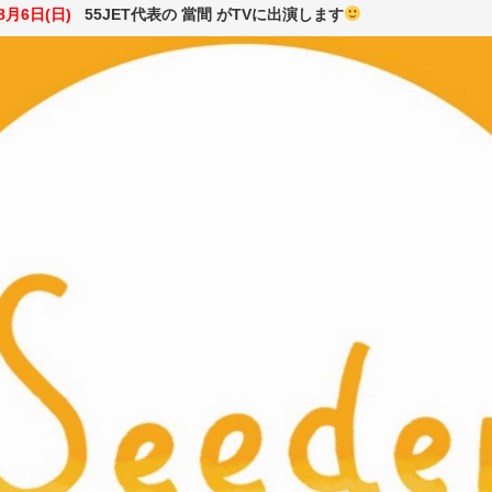
8月6日(日)
55JET代表の 當間 がTVに出演します