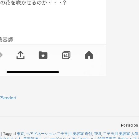
p/Seeder/
Posted on
S
|
Tagged
東京
,
ヘアドネーション.二子玉川.美容室.寄付
,
TBS
,
二子玉川.美容室.人気.5