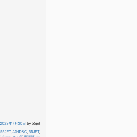
2023年7月30日
by
55jet
5JET
,
JJHD&C
,
55JET
,