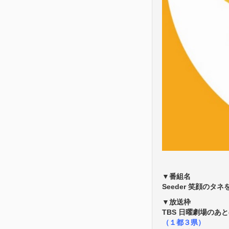
▼番組名
Seeder 笑顔のタ
▼放送枠
TBS 日曜劇場のあ
（１都３県）