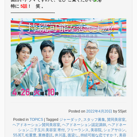
特に
5話
！ 笑 。
——————————-
Posted on
2022年4月20日
by
55jet
Posted in
TOPICS
|
Tagged
ジャーダック
,
スタッフ募集
,
賛同美容室
,
ヘアドネーション賛同美容室
,
ヘアドネーション認定講師
,
ヘアドネー
ション.二子玉川.美容室.寄付
,
フリーランス
,
美容院
,
シェアサロン
,
55JET
,
松重豊
,
業務委託
,
井川遥
,
面貸し
,
持続可能な恋ですか？
,
美容