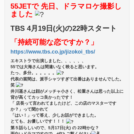
55JETで 先日、ドラマロケ撮影し
ました
TBS 4月19日(火)の22時スタート
「持続可能な恋ですか？」
https://www.tbs.co.jp/jizokoi_tbs/
エキストラで出演しました、、、、、、
55では大海さんは間違いなく映ると思います。
たっ、多分。。。。。。
代表の當間は、派手シャツすぎて出番はありませんでした。
笑
井川遥さんは顔がメッチャ小さく、松重さんは思った以上に
背が高くてカッコ良かったです！
「 店長って言われてましたけど、この店のマスターです
か？」って聞かれて
「はい！」って答え、少しお話ができました。
とても、お優しいです！！！
第５話らしいので、5月17日(火) の 22時かな？
面白いドラマですので、ぜひ ご覧ください