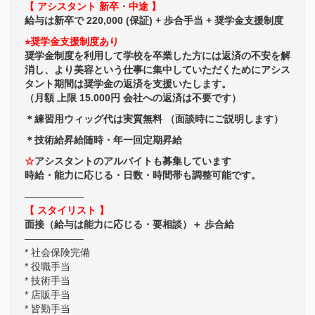
【 アシスタント 新卒・中途 】
給与は新卒で 220,000 (保証) + 歩合手当 + 奨学金支援制度
⭐︎奨学金支援制度あり
奨学金制度を利用して学校を卒業した方には返済の不安を解
消し、より美容という仕事に集中していただくためにアシス
タント期間は奨学金の返済を支援いたします。
（月額 上限 15.000円 会社への返済は不要です）
＊練習用ウィッグ代は実質無料 （面談時にご説明します）
＊技術給昇給随時・年一回定期昇給
☆
アシスタントのアルバイトも募集しています
時給・能力に応じる・日数・時間帯も調整可能です。
——————
【 スタイリスト 】
面接（給与は能力に応じる・要相談）＋ 歩合給
——————
* 社会保険完備
* 役職手当
* 技術手当
* 店販手当
* 皆勤手当