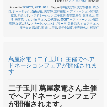
Posted on
2021年8月5日
by
55jet
Posted in
TOPICS
,
PICK UP！
|
Tagged
障害美容師
,
美容師募集
,
溝の
口
,
ジャーダック
,
自由が丘
,
美容師
,
三軒茶屋
,
ヘアドネーション賛同美
容室
,
駒沢大学
,
ヘアドネーション.二子玉川.美容室.寄付
,
當間紀之
,
高
津
,
美容院
,
サロン in サロン
,
二子新地
,
55JET
,
ヘアドネーション認定
講師
,
池尻
,
求人
,
フリーランス
,
たまプラーザ
,
業務委託
,
シェアサロン
,
奨学金支援制度
,
面貸し
,
用賀
,
奨学金制度
,
美容師求人
,
桜新町
蔦屋家電（二子玉川）主催でヘア
ドネーションフェアが開催されま
す。
二子玉川 蔦屋家電さん主催
でヘアドネーションフェア
が開催されます。