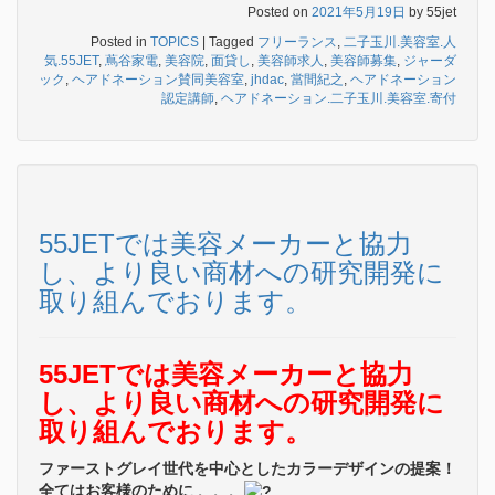
Posted on
2021年5月19日
by
55jet
Posted in
TOPICS
|
Tagged
フリーランス
,
二子玉川.美容室.人
気.55JET
,
蔦谷家電
,
美容院
,
面貸し
,
美容師求人
,
美容師募集
,
ジャーダ
ック
,
ヘアドネーション賛同美容室
,
jhdac
,
當間紀之
,
ヘアドネーション
認定講師
,
ヘアドネーション.二子玉川.美容室.寄付
55JETでは美容メーカーと協力
し、より良い商材への研究開発に
取り組んでおります。
55JETでは美容メーカーと協力
し、より良い商材への研究開発に
取り組んでおります。
ファーストグレイ世代を中心としたカラーデザインの提案！
全てはお客様のために 、、、