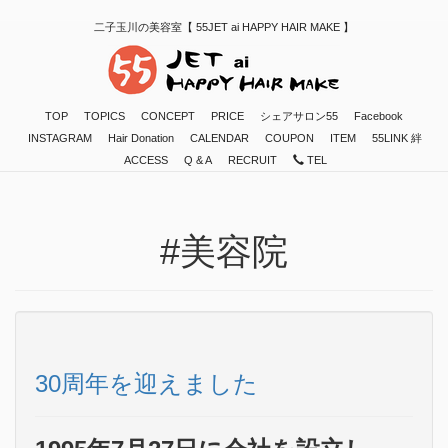
二子玉川の美容室【 55JET ai HAPPY HAIR MAKE 】
TOP
TOPICS
CONCEPT
PRICE
シェアサロン55
Facebook
INSTAGRAM
Hair Donation
CALENDAR
COUPON
ITEM
55LINK 絆
ACCESS
Q & A
RECRUIT
TEL
#美容院
30周年を迎えました