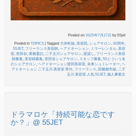
Posted on
2025年7月27日
by
55jet
Posted in
TOPICS
|
Tagged
大井町線
,
美容院
,
シェアサロン
,
30周年
,
55JET
,
フリーランス美容師
,
ヘアドネーション
,
ミラーレンタル
,
美容
室
,
世田谷
,
業務委託
,
二子玉川シェアサロン
,
面貸し
,
フリーランス美容
師募集
,
美容師募集
,
世田谷シェアサロン
,
スタッフ募集
,
55とういう名
のシェアサロン
,
ヘアドネーション賛同美容室
,
未来シュミレーター
,
ヘ
アドネーション.二子玉川.美容室.寄付
,
フリーランス
,
田園都市線
,
二子
玉川.美容室.人気.55JET
,
個人事業主
ドラマロケ「持続可能な恋です
か？」@ 55JET