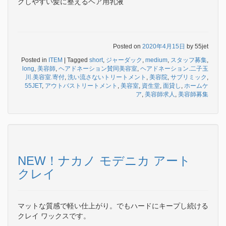
グしやすい髪に整えるヘア用乳液
Posted on
2020年4月15日
by
55jet
Posted in
ITEM
|
Tagged
short
,
ジャーダック
,
medium
,
スタッフ募集
,
long
,
美容師
,
ヘアドネーション賛同美容室
,
ヘアドネーション.二子玉
川.美容室.寄付
,
洗い流さないトリートメント
,
美容院
,
サブリミック
,
55JET
,
アウトバストリートメント
,
美容室
,
資生堂
,
面貸し
,
ホームケ
ア
,
美容師求人
,
美容師募集
NEW！ナカノ モデニカ アート
クレイ
マットな質感で軽い仕上がり。でもハードにキープし続ける
クレイ ワックスです。