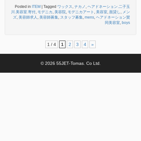
Posted in
ITEM
|
Tagged
ワックス
,
ナカノ
,
ヘアドネーション.二子玉
川.美容室.寄付
,
モデニカ
,
美容院
,
モデニカアート
,
美容室
,
面貸し
,
メン
ズ
,
美容師求人
,
美容師募集
,
スタッフ募集
,
mens
,
ヘアドネーション賛
同美容室
,
boys
1 / 4
1
2
3
4
»
© 2026 55JET-Tomas. Co Ltd.