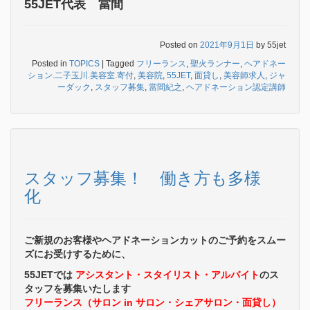
55JET代表 當間
Posted on
2021年9月1日
by
55jet
Posted in
TOPICS
|
Tagged
フリーランス
,
聖火ランナー
,
ヘアドネー
ション.二子玉川.美容室.寄付
,
美容院
,
55JET
,
面貸し
,
美容師求人
,
ジャ
ーダック
,
スタッフ募集
,
當間紀之
,
ヘアドネーション認定講師
スタッフ募集！ 働き方も多様
化
ご新規のお客様やヘアドネーションカットのご予約をスムー
ズにお受けするために、
55JETでは
アシスタント・スタイリスト・アルバイト
のス
タッフを募集いたします
フリーランス（サロン in サロン・シェアサロン・面貸し）