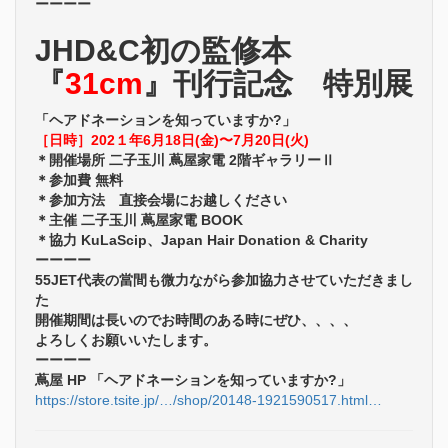
ーーーー
JHD&C初の監修本
『
31cm
』刊行記念 特別展
「ヘアドネーションを知っていますか?」
［日時］202１年6月18日(金)〜7月20日(火)
＊開催場所 二子玉川 蔦屋家電 2階ギャラリーⅡ
＊参加費 無料
＊参加方法 直接会場にお越しください
＊主催 二子玉川 蔦屋家電 BOOK
＊協力 KuLaScip、Japan Hair Donation & Charity
ーーーー
55JET代表の當間も微力ながら参加協力させていただきまし
た
開催期間は長いのでお時間のある時にぜひ、、、、
よろしくお願いいたします。
ーーーー
蔦屋 HP 「ヘアドネーションを知っていますか?」
https://store.tsite.jp/…/shop/20148-1921590517.html…