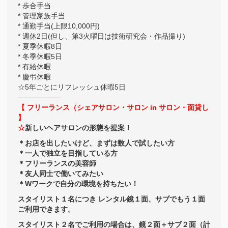
* 歩合手当
* 管理家族手当
* 通勤手当(上限10,000円)
* 週休2日(但し、第3火曜日は技術研究会・作品撮り)
* 夏季休暇8日
* 冬季休暇5日
* 有給休暇
* 慶弔休暇
☆5年ごとにリフレッシュ休暇5日
——————
【 フリーランス（シェアサロン・サロン in サロン・面貸し
】
☆
新しいヘアサロンの形態を提案！
＊お店を出したいけど、まずは数人で試したい方
＊一人で独立を目指している方
＊フリーランスの美容師
＊友人同士で働いてみたい
＊Wワークで自分の環境を持ちたい！
スタイリスト１名につき レンタル鏡１面、サブでもう１面
ご利用できます。
スタイリスト２名でご利用の場合は、鏡２面＋サブ２面（計