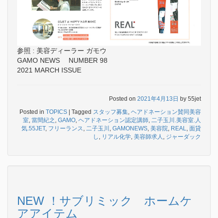
参照 : 美容ディーラー ガモウ
GAMO NEWS NUMBER 98
2021 MARCH ISSUE
Posted on
2021年4月13日
by
55jet
Posted in
TOPICS
|
Tagged
スタッフ募集
,
ヘアドネーション賛同美容
室
,
當間紀之
,
GAMO
,
ヘアドネーション認定講師
,
二子玉川.美容室.人
気.55JET
,
フリーランス
,
二子玉川
,
GAMONEWS
,
美容院
,
REAL
,
面貸
し
,
リアル化学
,
美容師求人
,
ジャーダック
NEW ！サブリミック ホームケ
アアイテム