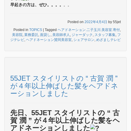
早起きの方は、ぜひ。。。。
。。
Posted on
2022年4月4日
by
55jet
Posted in
TOPICS
|
Tagged
ヘアドネーション.二子玉川.美容室.寄付
,
美容院
,
業務委託
,
面貸し
,
美容師求人
,
ジャーダック
,
スタッフ募集
,
フ
ジテレビ
,
ヘアドネーション賛同美容室
,
シェアサロン
,
めざましテレビ
55JET スタイリストの “ 古賀 潤 ”
が４年以上伸ばした髪をヘアドネ
ーションしました
先日、55JET スタイリストの “ 古
賀 潤 ” が４年以上伸ばした髪をヘ
アドネーションしました