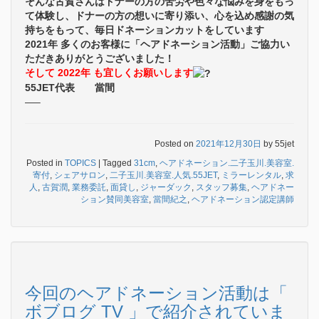
そんな古賀さんはドナーの方の苦労や色々な悩みを身をもっ
て体験し、ドナーの方の想いに寄り添い、心を込め感謝の気
持ちをもって、毎日ドネーションカットをしています
2021年 多くのお客様に「ヘアドネーション活動」ご協力い
ただきありがとうございました！
そして 2022年 も宜しくお願いします
55JET代表 當間
—–
Posted on
2021年12月30日
by
55jet
Posted in
TOPICS
|
Tagged
31cm
,
ヘアドネーション.二子玉川.美容室.
寄付
,
シェアサロン
,
二子玉川.美容室.人気.55JET
,
ミラーレンタル
,
求
人
,
古賀潤
,
業務委託
,
面貸し
,
ジャーダック
,
スタッフ募集
,
ヘアドネー
ション賛同美容室
,
當間紀之
,
ヘアドネーション認定講師
今回のヘアドネーション活動は「
ボブログ TV 」で紹介されていま