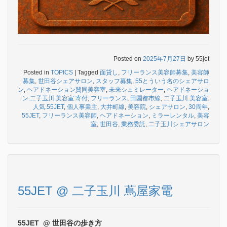
Posted on
2025年7月27日
by
55jet
Posted in
TOPICS
|
Tagged
面貸し
,
フリーランス美容師募集
,
美容師
募集
,
世田谷シェアサロン
,
スタッフ募集
,
55とういう名のシェアサロ
ン
,
ヘアドネーション賛同美容室
,
未来シュミレーター
,
ヘアドネーショ
ン.二子玉川.美容室.寄付
,
フリーランス
,
田園都市線
,
二子玉川.美容室.
人気.55JET
,
個人事業主
,
大井町線
,
美容院
,
シェアサロン
,
30周年
,
55JET
,
フリーランス美容師
,
ヘアドネーション
,
ミラーレンタル
,
美容
室
,
世田谷
,
業務委託
,
二子玉川シェアサロン
55JET @ 二子玉川 蔦屋家電
55JET @ 世田谷の歩き方