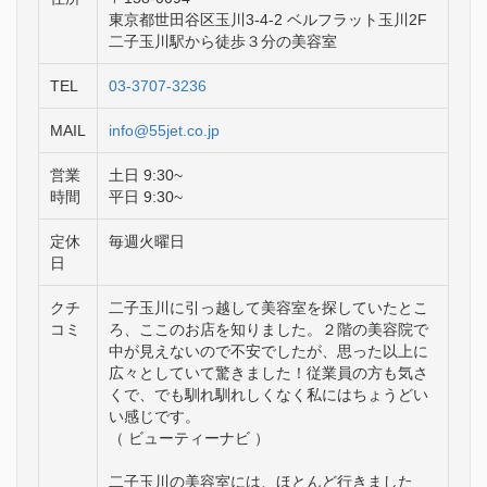
東京都世田谷区玉川3-4-2 ベルフラット玉川2F
二子玉川駅から徒歩３分の美容室
TEL
03-3707-3236
MAIL
info@55jet.co.jp
営業
土日 9:30~
時間
平日 9:30~
定休
毎週火曜日
日
クチ
二子玉川に引っ越して美容室を探していたとこ
コミ
ろ、ここのお店を知りました。２階の美容院で
中が見えないので不安でしたが、思った以上に
広々としていて驚きました！従業員の方も気さ
くで、でも馴れ馴れしくなく私にはちょうどい
い感じです。
（ ビューティーナビ ）
二子玉川の美容室には、ほとんど行きました