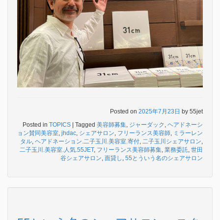
Posted on
2025年7月23日
by
55jet
Posted in
TOPICS
|
Tagged
美容師募集
,
ジャーダック
,
ヘアドネーシ
ョン賛同美容室
,
jhdac
,
シェアサロン
,
フリーランス美容師
,
ミラーレン
タル
,
ヘアドネーション.二子玉川.美容室.寄付
,
二子玉川シェアサロン
,
二子玉川.美容室.人気.55JET
,
フリーランス美容師募集
,
業務委託
,
世田
谷シェアサロン
,
面貸し
,
55とういう名のシェアサロン