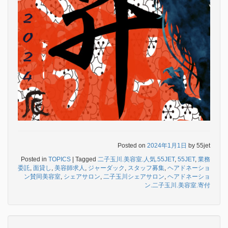
Posted on
2024年1月1日
by
55jet
Posted in
TOPICS
|
Tagged
二子玉川.美容室.人気.55JET
,
55JET
,
業務
委託
,
面貸し
,
美容師求人
,
ジャーダック
,
スタッフ募集
,
ヘアドネーショ
ン賛同美容室
,
シェアサロン
,
二子玉川シェアサロン
,
ヘアドネーショ
ン.二子玉川.美容室.寄付