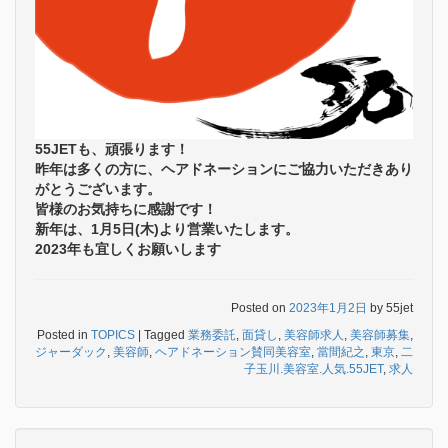
55JETも、頑張ります！
昨年は多くの方に、ヘアドネーションにご協力いただきあり
がとうございます。
皆様のお気持ちに感謝です！
新年は、1月5日(木)より営業いたします。
2023年も宜しくお願いします
Posted on
2023年1月2日
by
55jet
Posted in
TOPICS
|
Tagged
業務委託
,
面貸し
,
美容師求人
,
美容師募集
,
ジャーダック
,
美容師
,
ヘアドネーション賛同美容室
,
當間紀之
,
東京
,
二
子玉川.美容室.人気.55JET
,
求人