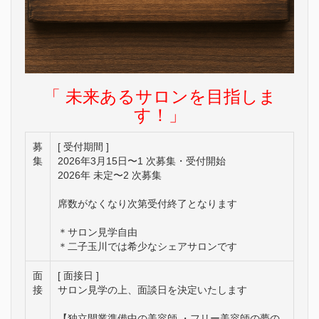
「 未来あるサロンを目指しま
す！」
募
[ 受付期間 ]
集
2026年3月15日〜1 次募集・受付開始
2026年 未定〜2 次募集
席数がなくなり次第受付終了となります
＊サロン見学自由
＊二子玉川では希少なシェアサロンです
面
[ 面接日 ]
接
サロン見学の上、面談日を決定いたします
【独立開業準備中の美容師 ・フリー美容師の夢の