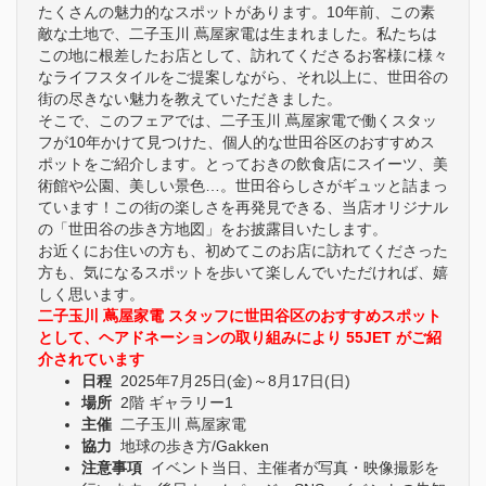
たくさんの魅力的なスポットがあります。10年前、この素
敵な土地で、二子玉川 蔦屋家電は生まれました。私たちは
この地に根差したお店として、訪れてくださるお客様に様々
なライフスタイルをご提案しながら、それ以上に、世田谷の
街の尽きない魅力を教えていただきました。
そこで、このフェアでは、二子玉川 蔦屋家電で働くスタッ
フが10年かけて見つけた、個人的な世田谷区のおすすめス
ポットをご紹介します。とっておきの飲食店にスイーツ、美
術館や公園、美しい景色…。世田谷らしさがギュッと詰まっ
ています！この街の楽しさを再発見できる、当店オリジナル
の「世田谷の歩き方地図」をお披露目いたします。
お近くにお住いの方も、初めてこのお店に訪れてくださった
方も、気になるスポットを歩いて楽しんでいただければ、嬉
しく思います。
二子玉川 蔦屋家電 スタッフに世田谷区のおすすめスポット
として、ヘアドネーションの取り組みにより 55JET がご紹
介されています
日程
2025年7月25日(金)～8月17日(日)
場所
2階 ギャラリー1
主催
二子玉川 蔦屋家電
協力
地球の歩き方/Gakken
注意事項
イベント当日、主催者が写真・映像撮影を