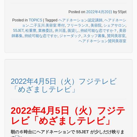
Posted on
2022年4月20日
by
55jet
Posted in
TOPICS
|
Tagged
ヘアドネーション認定講師
,
ヘアドネーシ
ョン.二子玉川.美容室.寄付
,
フリーランス
,
美容院
,
シェアサロン
,
55JET
,
松重豊
,
業務委託
,
井川遥
,
面貸し
,
持続可能な恋ですか？
,
美容
師募集
,
持続可能な恋ですか
,
ジャーダック
,
スタッフ募集
,
賛同美容室
,
ヘアドネーション賛同美容室
2022年4月5日（火）フジテレビ
「めざましテレビ」
2022年4月5日（火）フジテ
レビ「めざましテレビ」
朝の６時台にヘアドネーションで 55JET が少しだけ映りま