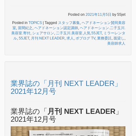
Posted on
2021年11月5日
by
55jet
Posted in
TOPICS
|
Tagged
スタッフ募集
,
ヘアドネーション賛同美容
室
,
當間紀之
,
ヘアドネーション認定講師
,
ヘアドネーション.二子玉川.
美容室.寄付
,
シェアサロン
,
二子玉川.美容室.人気.55JET
,
ミラーレンタ
ル
,
55JET
,
月刊 NEXT LEADER
,
求人
,
ボブログ TV
,
業務委託
,
面貸し
,
美容師求人
業界誌の「月刊 NEXT LEADER」
2021年12月号
業界誌の「
月刊 NEXT LEADER
」
2021年12月号