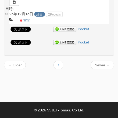
日時:
2025年12月15日
終日
Repeats
當間
Pocket
Pocket
←
Older
↑
Newer
→
© 2026 55JET-Tomas. Co Ltd.